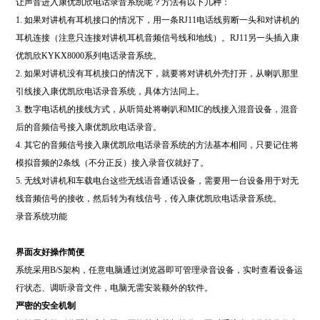
让声音进入康优凯欣电话录音系统呢？方法有以下几种：
1. 如果对讲机有耳机接口的情况下，用一条RJ11电话线剪断一头和对讲机的
耳机连接（注意只连接对讲机耳机音频信号线和地线）。RJ11另一头插入康
优凯欣KYKX8000系列电话录音系统。
2. 如果对讲机没有耳机接口的情况下，就要将对讲机外壳打开，从喇叭那里
引线接入康优凯欣电话录音系统，具体方法同上。
3. 数字电话机的接线方式，从听筒处将喇叭和MIC的线接入混音设备，混音
后的音频信号接入康优凯欣电话录音。
4. 其它的音频信号接入康优凯欣电话录音系统的方法基本相同，只要记住将
模拟音频的2条线（不分正反）接入录音仪就好了。
5. 无线对讲机和车载电台这些无线语音通话设备，需要用一台设备用于对无
线音频信号的接收，然后转为有线信号，传入康优凯欣电话录音系统。
录音系统功能
界面友好操作简便
系统采用B/S架构，任意电脑通过浏览器即可管理录音设备，实时查看设备运
行状态、调听录音文件，电脑无需安装额外的软件。
严密的安全机制