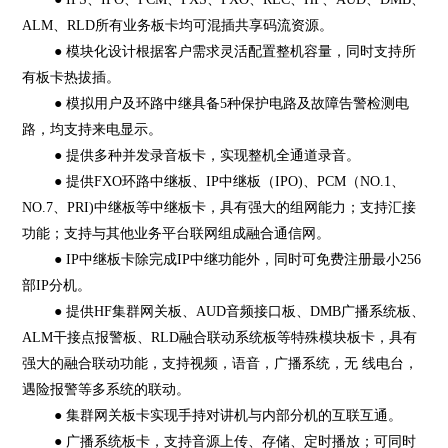
ALM、RLD所有业务板卡均可混插共享码流资源。
● 模块化设计根据客户需求灵活配置整机容量，同时支持所
有板卡热拔插。
● 模拟用户及环路中继具备5种保护电路及故障告警检测电
路，均支持来电显示。
● 提供多种并发录音板卡，实现整机全通道录音。
● 提供FXO环路中继板、IP中继板（IPO)、PCM（NO.1、
NO.7、PRI)中继板等中继板卡，具有强大的组网能力；支持汇接
功能；支持与其他业务平台联网组成融合通信网。
● IP中继板卡除完成IP中继功能外，同时可免费注册最小256
部IP分机。
● 提供HF集群网关板、AUD音频接口板、DMB广播系统板、
ALM干接点报警板、RLD融合联动系统板等特殊模块板卡，具有
强大的融合联动功能，支持视频，语音，广播系统，无 线电台，
遇险报警等多系统的联动。
● 集群网关板卡实现手持对讲机与内部分机的互联互通。
● 广播系统板卡，支持音源上传、存储、定时播放；可同时